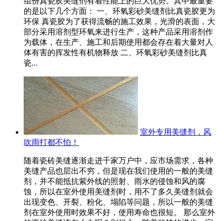
组份真瓷胶美缝剂有着性能上的巨大优势。其中最重要
的是以下几个方面： 一、环氧彩砂美缝剂比真瓷胶更为
环保 真瓷胶为了获得流畅的施工效果，光滑的表面，大
部分采用溶剂型环氧来进行生产，这种产品采用溶剂作
为载体，在生产、施工和后期使用都会存在着大量对人
体有害的挥发性有机物释放 二、环氧彩砂美缝剂比真
瓷...
室外专用美缝剂，风
吹雨打都不怕！
随着瓷砖美缝逐渐走进千家万户中，应市场需求，各种
美缝产品也层出不穷，但是现在我们使用的一般的美缝
剂，并不能抵抗紫外线的照射、雨水的侵蚀和风的腐
蚀，所以在室外使用美缝剂时，用不了多久美缝剂就会
出现变色、开裂、粉化、塌陷等问题，所以一般的美缝
剂在室外使用时效果不好，使用寿命也很短。 那么室外