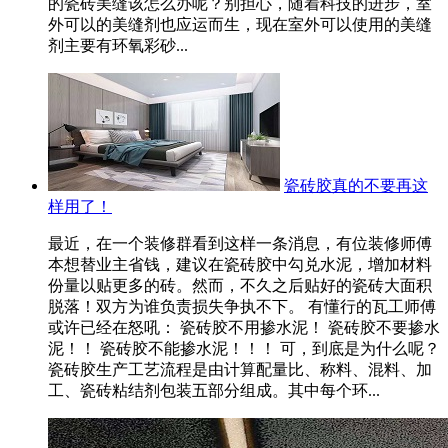
的瓷砖美缝该怎么办呢？别担心，随着科技的进步，室
外可以的美缝剂也应运而生，现在室外可以使用的美缝
剂主要有环氧彩砂...
瓷砖胶真的不要再这
样用了！
最近，在一个装修群看到这样一条消息，有位装修师傅
本想替业主省钱，建议在瓷砖胶中勾兑水泥，增加材料
份量以贴更多的砖。然而，不久之后贴好的瓷砖大面积
脱落！双方为谁负责损失争执不下。 有懂行的瓦工师傅
或许已经在怒吼： 瓷砖胶不用掺水泥！ 瓷砖胶不要掺水
泥！！ 瓷砖胶不能掺水泥！！！ 可，到底是为什么呢？
瓷砖胶生产工艺流程是由计算配量比、称料、混料、加
工、瓷砖粘结剂包装五部分组成。其中每个环...