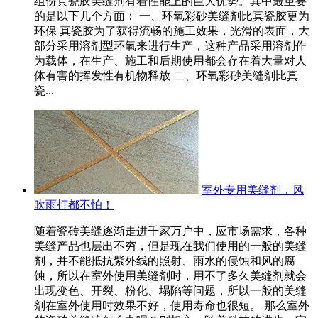
组份真瓷胶美缝剂有着性能上的巨大优势。其中最重要
的是以下几个方面： 一、环氧彩砂美缝剂比真瓷胶更为
环保 真瓷胶为了获得流畅的施工效果，光滑的表面，大
部分采用溶剂型环氧来进行生产，这种产品采用溶剂作
为载体，在生产、施工和后期使用都会存在着大量对人
体有害的挥发性有机物释放 二、环氧彩砂美缝剂比真
瓷...
室外专用美缝剂，风
吹雨打都不怕！
随着瓷砖美缝逐渐走进千家万户中，应市场需求，各种
美缝产品也层出不穷，但是现在我们使用的一般的美缝
剂，并不能抵抗紫外线的照射、雨水的侵蚀和风的腐
蚀，所以在室外使用美缝剂时，用不了多久美缝剂就会
出现变色、开裂、粉化、塌陷等问题，所以一般的美缝
剂在室外使用时效果不好，使用寿命也很短。 那么室外