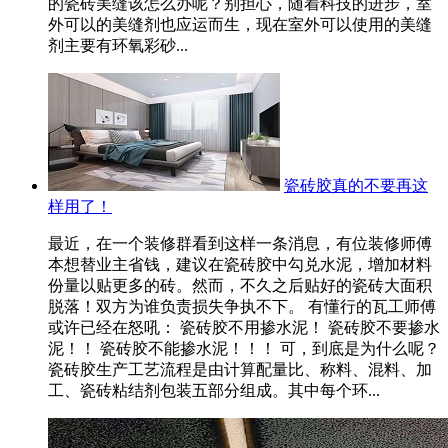
的瓷砖美缝该怎么办呢？别担心，随着科技的进步，室
外可以的美缝剂也应运而生，现在室外可以使用的美缝
剂主要有环氧彩砂...
瓷砖胶真的不要再这
样用了！
最近，在一个装修群看到这样一条消息，有位装修师傅
本想替业主省钱，建议在瓷砖胶中勾兑水泥，增加材料
份量以贴更多的砖。然而，不久之后贴好的瓷砖大面积
脱落！双方为谁负责损失争执不下。 有懂行的瓦工师傅
或许已经在怒吼： 瓷砖胶不用掺水泥！ 瓷砖胶不要掺水
泥！！ 瓷砖胶不能掺水泥！！！ 可，到底是为什么呢？
瓷砖胶生产工艺流程是由计算配量比、称料、混料、加
工、瓷砖粘结剂包装五部分组成。其中每个环...